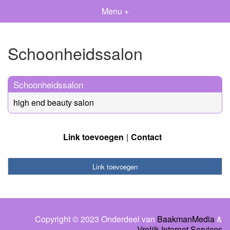
Menu +
Schoonheidssalon
Schoonheidssalon
high end beauty salon
Link toevoegen
Contact
Link toevoegen
Copyright © 2023 Onderdeel van
BaakmanMedia
&
Vrolijk Internet Services