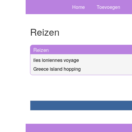
Home
Toevoegen
Reizen
Reizen
iles ioniennes voyage
Greece island hopping