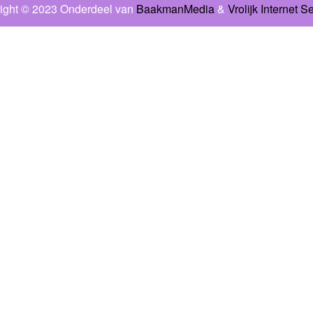
ight © 2023 Onderdeel van
BaakmanMedia
&
Vrolijk Internet S