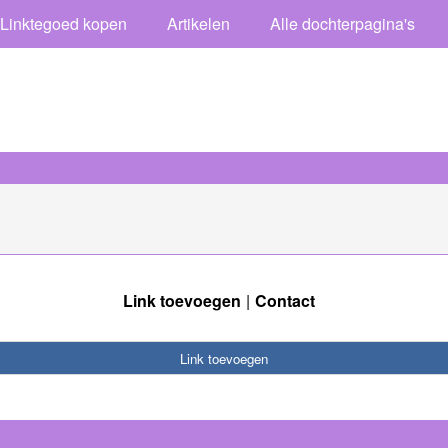
Linktegoed kopen
Artikelen
Alle dochterpagina's
Link toevoegen
Contact
Link toevoegen