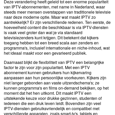
Deze verandering heeft geleid tot een enorme populariteit
van IPTV-abonnementen, met name in Nederland, waar
steeds meer mensen overstappen van traditionele televisie
naar deze moderne optie. Maar wat maakt IPTV zo
aantrekkelijk? Er zijn verschillende redenen. Ten eerste, de
hoeveelheid content die beschikbaar is via IPTV-diensten
is vaak veel groter dan wat je via standaard
televisiezenders kunt krijgen. Dit betekent dat kijkers
toegang hebben tot een breed scala aan zenders en
programma's, inclusief internationale en niche-inhoud, wat
het ideaal maakt voor een gevarieerd publiek.
Daarnaast blijkt de flexibiliteit van IPTV een belangrijke
factor te zijn voor zijn populariteit. Met een IPTV
abonnement kunnen gebruikers hun kijkervaring
aanpassen aan hun persoonlijke voorkeuren. Kijkers zijn
niet langer gebonden aan vaste uitzendschema's; ze
kunnen programma's en films on-demand bekijken, op het
moment dat het hen uitkomt. Dit maakt IPTV een
uitstekende keuze voor drukke gezinnen, studenten of
iedereen die een druk leven leidt. Bovendien zijn veel
IPTV-diensten gebruiksvriendelijk en compatibel met
verschillende apparaten, zoals smart-tv's, tablets en